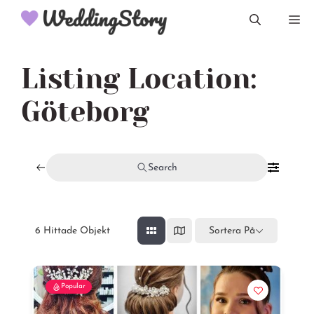
Hoppa
M
till
innehåll
Listing Location:
Göteborg
Search
6
Hittade Objekt
Sortera På
Popular