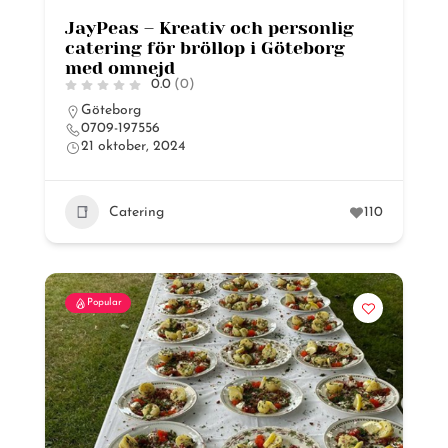
JayPeas – Kreativ och personlig
catering för bröllop i Göteborg
med omnejd
0.0
(0)
Göteborg
0709-197556
21 oktober, 2024
Catering
110
Popular