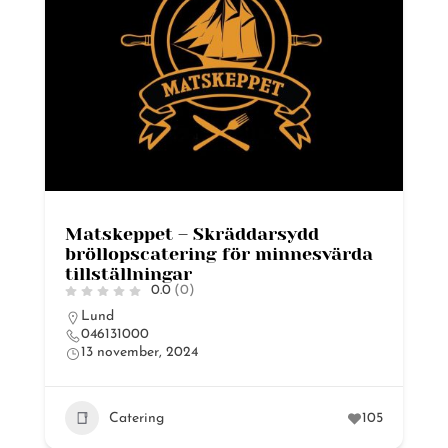
Matskeppet – Skräddarsydd
bröllopscatering för minnesvärda
tillställningar
0.0
(0)
Lund
046131000
13 november, 2024
Catering
105