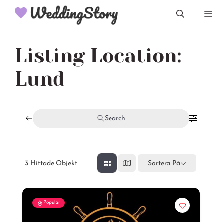
Hoppa
M
till
innehåll
Listing Location:
Lund
Search
3
Hittade Objekt
Sortera På
Popular