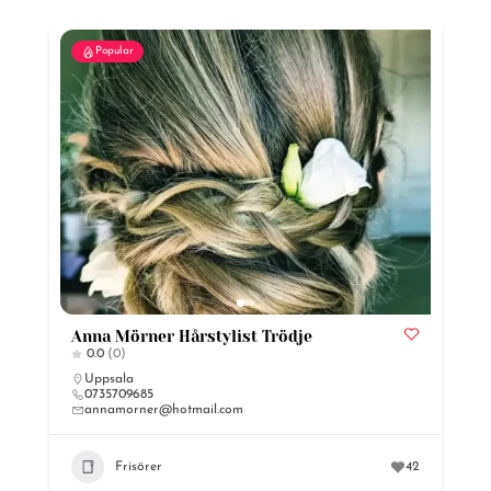
Popular
Anna Mörner Hårstylist Trödje
0.0
(0)
Uppsala
0735709685
annamorner@hotmail.com
Frisörer
42