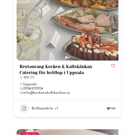
Restaurang Kocken & Kallskänkan
Catering för bröllop i Uppsala
0.0
(0)
Uppsala
0706270704
info@kockenokallskankan.se
Bröllopstårta
+1
144