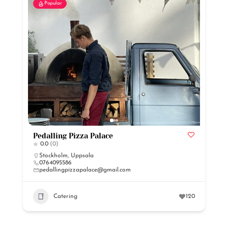
Popular
Pedalling Pizza Palace
0.0
(0)
Stockholm
,
Uppsala
0764095586
pedallingpizzapalace@gmail.com
Catering
120