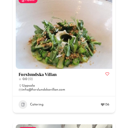
Popular
Forslundska Villan
0.0
(0)
Uppsala
info@forslundskavillan.com
Catering
136