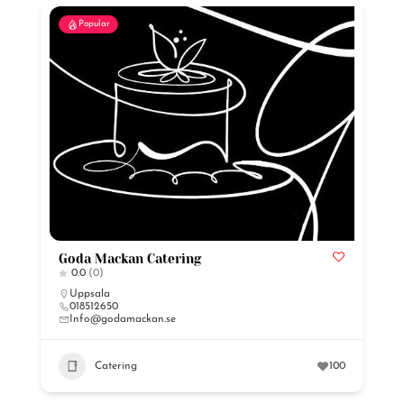
Popular
Goda Mackan Catering
0.0
(0)
Uppsala
018512650
Info@godamackan.se
Catering
100