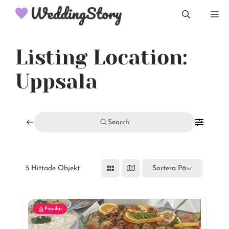
Hoppa
M
till
innehåll
Listing Location:
Uppsala
Search
5
Hittade Objekt
Sortera På
Popular