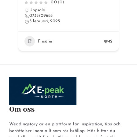
0.0
(0)
Uppsala
0735709685
5 februari, 2025
44
Frisörer
42
Om oss
Weddingstory är en plattform för inspiration, tips och
berättelser inom allt som rör bröllop. Här hittar du