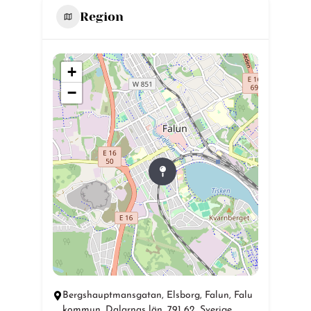
Region
+
−
Bergshauptmansgatan, Elsborg, Falun, Falu
kommun, Dalarnas län, 791 62, Sverige