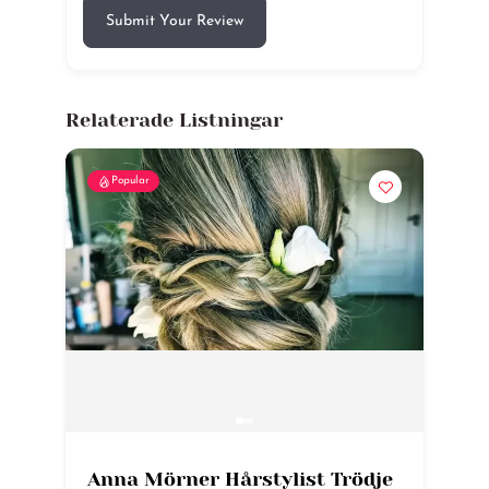
Submit Your Review
Relaterade Listningar
Popular
Anna Mörner Hårstylist Trödje
A