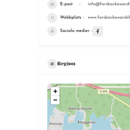
E-post
info@forsbackawards
Webbplats
www.forsbackawardsh
Sociala medier
Region
+
−