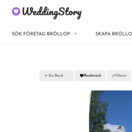
Hoppa
till
innehåll
SÖK FÖRETAG BRÖLLOP
SKAPA BRÖLLO
Go Back
Bookmark
Share