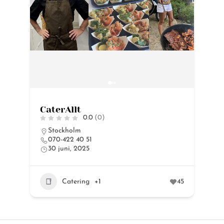
CaterAllt
J
0.0
(0)
Stockholm
070-422 40 51
30 juni, 2025
37
Catering
+1
45