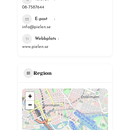
08-7587644
E-post
info@pielen.se
Webbplats
www.pielen.se
Region
+
−