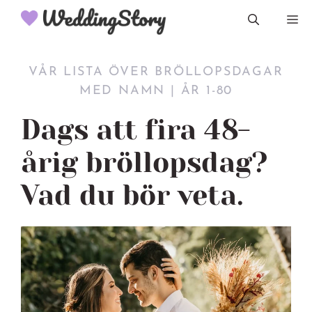
Hoppa
M
till
innehåll
VÅR LISTA ÖVER BRÖLLOPSDAGAR
MED NAMN | ÅR 1-80
Dags att fira 48-
årig bröllopsdag?
Vad du bör veta.