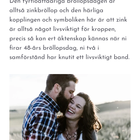
Den fyrtioåttaåriga bröllopsdagen är
alltså zinkbröllop och den härliga
kopplingen och symboliken här är att zink
är alltså något livsviktigt för kroppen,
precis så kan ert äktenskap kännas när ni
firar 48-års bröllopsdag, ni två i
samförstånd har knutit ett livsviktigt band.