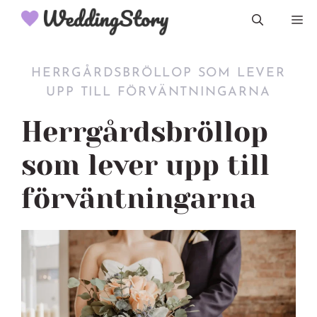
Hoppa
M
till
innehåll
HERRGÅRDSBRÖLLOP SOM LEVER
UPP TILL FÖRVÄNTNINGARNA
Herrgårdsbröllop
som lever upp till
förväntningarna