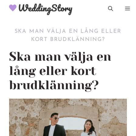
Hoppa
M
till
innehåll
SKA MAN VÄLJA EN LÅNG ELLER
KORT BRUDKLÄNNING?
Ska man välja en
lång eller kort
brudklänning?