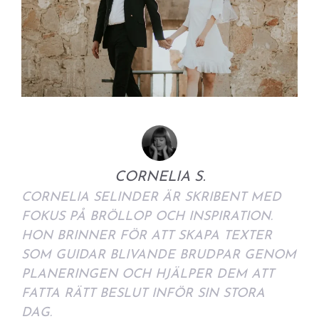
CORNELIA S.
CORNELIA SELINDER ÄR SKRIBENT MED
FOKUS PÅ BRÖLLOP OCH INSPIRATION.
HON BRINNER FÖR ATT SKAPA TEXTER
SOM GUIDAR BLIVANDE BRUDPAR GENOM
PLANERINGEN OCH HJÄLPER DEM ATT
FATTA RÄTT BESLUT INFÖR SIN STORA
DAG.