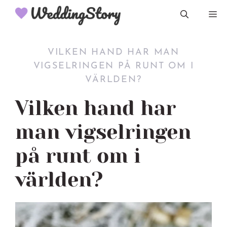
Hoppa
M
till
innehåll
VILKEN HAND HAR MAN
VIGSELRINGEN PÅ RUNT OM I
VÄRLDEN?
Vilken hand har
man vigselringen
på runt om i
världen?