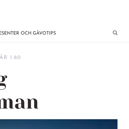
SENTER OCH GÅVOTIPS
R 1-80
g
 man