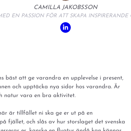
CAMILLA JAKOBSSON
MED EN PASSION FÖR ATT SKAPA INSPIRERAND
s bäst att ge varandra en upplevelse i present,
nnen och upptäcka nya sidor hos varandra. Är
ch natur vara en bra aktivitet.
är är tillfället ni ska ge er ut på en
på fjället, och slås av hur storslaget det svenska
tresserar er, kanske en flygtur ändå kan kännas