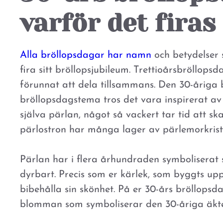
varför det firas
Alla bröllopsdagar har namn
och betydelser s
fira sitt bröllopsjubileum. Trettioårsbröllops
förunnat att dela tillsammans. Den 30-åriga 
bröllopsdagstema tros det vara inspirerat av 
själva pärlan, något så vackert tar tid att s
pärlostron har många lager av pärlemorkrista
Pärlan har i flera århundraden symboliserat s
dyrbart. Precis som er kärlek, som byggts up
bibehålla sin skönhet. På er 30-års bröllopsd
blomman som symboliserar den 30-åriga äkt