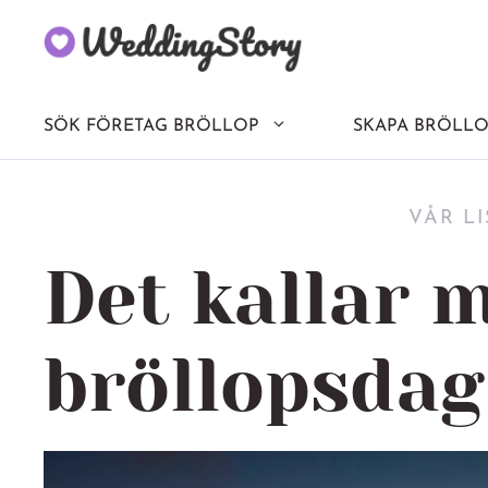
Hoppa
till
innehåll
SÖK FÖRETAG BRÖLLOP
SKAPA BRÖLLO
VÅR L
Det kallar 
bröllopsdag