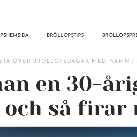
PSHEMSIDA
BRÖLLOPSTIPS
BRÖLLOPSPRE
ISTA ÖVER BRÖLLOPSDAGAR MED NAMN | Å
man en 30-åri
 och så firar