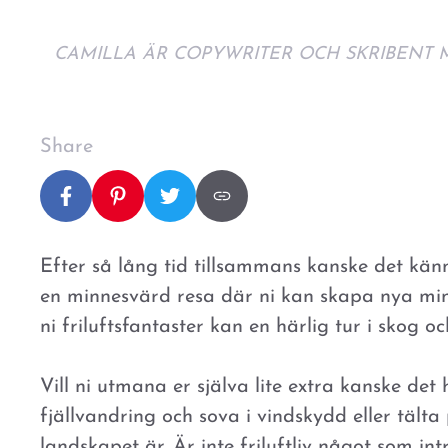
CAMILLA ÄR COPYWRITER OCH SKRIBENT 
Share
Efter så lång tid tillsammans kanske det känn
en minnesvärd resa där ni kan skapa nya mi
ni friluftsfantaster kan en härlig tur i skog o
Vill ni utmana er själva lite extra kanske det h
fjällvandring och sova i vindskydd eller tälta 
landskapet är. Är inte friluftliv något som in