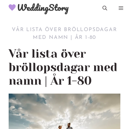
Hoppa
M
till
innehåll
VÅR LISTA ÖVER BRÖLLOPSDAGAR
MED NAMN | ÅR 1-80
Vår lista över
bröllopsdagar med
namn | År 1-80