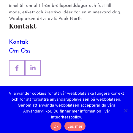
innehåll om allt från bröllopsmiddagar och fest till
mode, etikett och kreativa idéer för en minnesvärd dag.
Webbplatsen drivs av E-Peak North.
Kontakt
Kontak
Om Oss
Vi använder cookies för att vår webbplats ska fungera korrekt
och för att förbättra användarupplevelsen på webbplatsen.
© 2026 Weddingstory. All rights reserved.
Genom att använda webbplatsen accepterar du våra
Integritetspolicy
Användarvillkor. Du finner mer information i vår
Användarvillkor
Integritetspolicy.
Annonsera
Ok
Läs mer