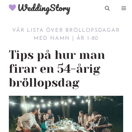
Hoppa
M
till
innehåll
VÅR LISTA ÖVER BRÖLLOPSDAGAR
MED NAMN | ÅR 1-80
Tips på hur man
firar en 54-årig
bröllopsdag