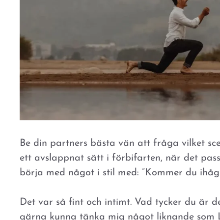
Be din partners bästa vän att fråga vilket sc
ett avslappnat sätt i förbifarten, när det pass
börja med något i stil med: ”Kommer du ihåg 
Det var så fint och intimt. Vad tycker du är de
gärna kunna tänka mig något liknande som L